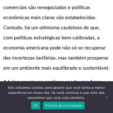
comerciais são renegociados e políticas
econômicas mais claras são estabelecidas.
Contudo, há um otimismo cauteloso de que,
com políticas estratégicas bem calibradas, a
economia americana pode não só se recuperar
das incertezas tarifárias, mas também prosperar
em um ambiente mais equilibrado e sustentável.
A bolsa americana continua sendo uma força
Nós utilizamos cookies para garantir que você tenha a melhor
vibrante e oportunista no cenário global, e o seu
experiência em nosso site. Se você continua a usar este site,
assumimos que você está satisfeito.
sucesso futuro provavelmente dependerá de
Ok
Política de privacidade
uma combinação de inovação interna, resiliência